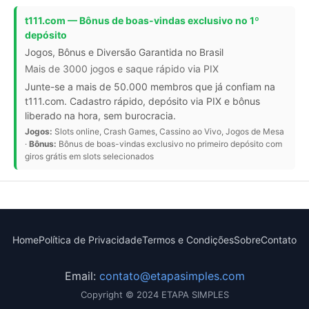
t111.com — Bônus de boas-vindas exclusivo no 1º
depósito
Jogos, Bônus e Diversão Garantida no Brasil
Mais de 3000 jogos e saque rápido via PIX
Junte-se a mais de 50.000 membros que já confiam na
t111.com. Cadastro rápido, depósito via PIX e bônus
liberado na hora, sem burocracia.
Jogos:
Slots online, Crash Games, Cassino ao Vivo, Jogos de Mesa
·
Bônus:
Bônus de boas-vindas exclusivo no primeiro depósito com
giros grátis em slots selecionados
Home
Política de Privacidade
Termos e Condições
Sobre
Contato
Email:
contato@etapasimples.com
Copyright © 2024 ETAPA SIMPLES