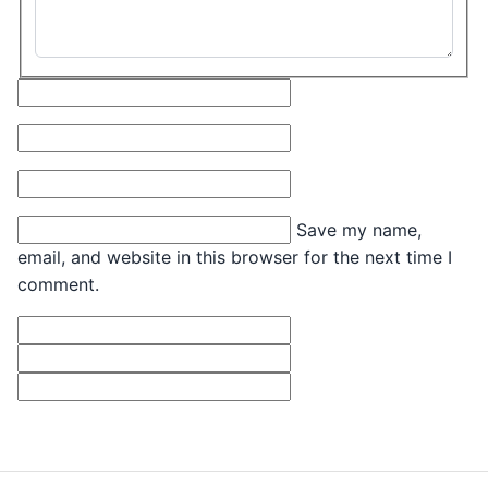
Comment
Type here..
Name*
Email*
Website
Save my name,
email, and website in this browser for the next time I
comment.