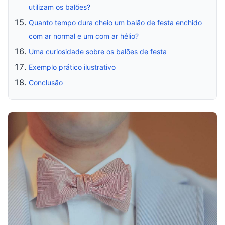
utilizam os balões?
Quanto tempo dura cheio um balão de festa enchido
com ar normal e um com ar hélio?
Uma curiosidade sobre os balões de festa
Exemplo prático ilustrativo
Conclusão