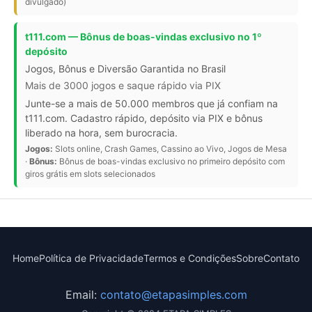
divulgado)
t111.com — Bônus de boas-vindas exclusivo no 1º
depósito
Jogos, Bônus e Diversão Garantida no Brasil
Mais de 3000 jogos e saque rápido via PIX
Junte-se a mais de 50.000 membros que já confiam na
t111.com. Cadastro rápido, depósito via PIX e bônus
liberado na hora, sem burocracia.
Jogos:
Slots online, Crash Games, Cassino ao Vivo, Jogos de Mesa
·
Bônus:
Bônus de boas-vindas exclusivo no primeiro depósito com
giros grátis em slots selecionados
Home
Política de Privacidade
Termos e Condições
Sobre
Contato
Email:
contato@etapasimples.com