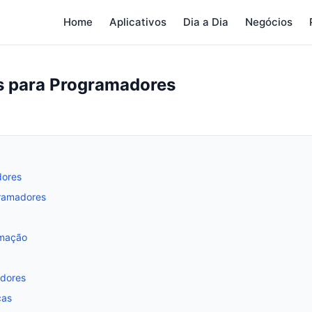
Home
Aplicativos
Dia a Dia
Negócios
ês para Programadores
dores
gramadores
amação
adores
cas