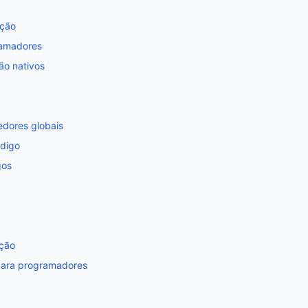
ação
ramadores
ão nativos
edores globais
ódigo
gos
ação
para programadores