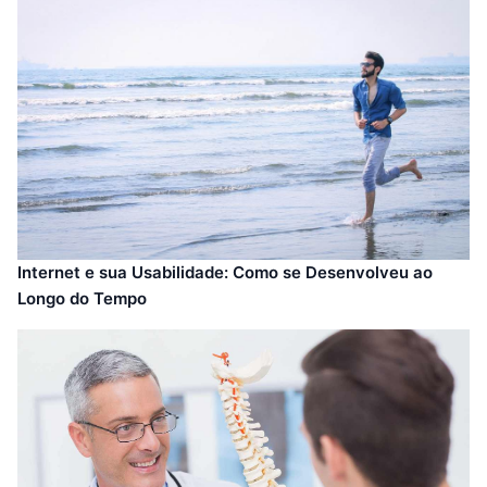
Internet e sua Usabilidade: Como se Desenvolveu ao
Longo do Tempo