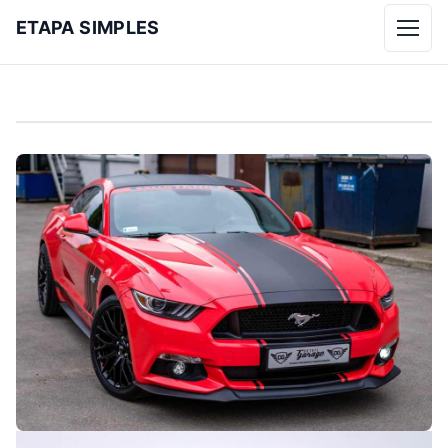
ETAPA SIMPLES
Menu