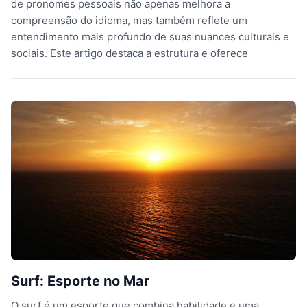
de pronomes pessoais não apenas melhora a
compreensão do idioma, mas também reflete um
entendimento mais profundo de suas nuances culturais e
sociais. Este artigo destaca a estrutura e oferece
Surf: Esporte no Mar
O surf é um esporte que combina habilidade e uma