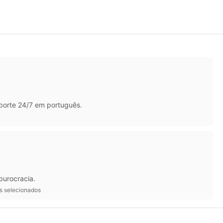
porte 24/7 em português.
burocracia.
ts selecionados