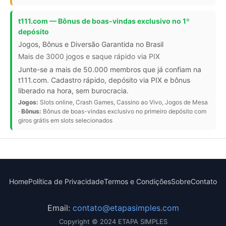
t111.com — Bônus de boas-vindas exclusivo no 1º
depósito
Jogos, Bônus e Diversão Garantida no Brasil
Mais de 3000 jogos e saque rápido via PIX
Junte-se a mais de 50.000 membros que já confiam na
t111.com. Cadastro rápido, depósito via PIX e bônus
liberado na hora, sem burocracia.
Jogos:
Slots online, Crash Games, Cassino ao Vivo, Jogos de Mesa
·
Bônus:
Bônus de boas-vindas exclusivo no primeiro depósito com
giros grátis em slots selecionados
Home
Política de Privacidade
Termos e Condições
Sobre
Contato
Email:
contato@etapasimples.com
Copyright © 2024 ETAPA SIMPLES