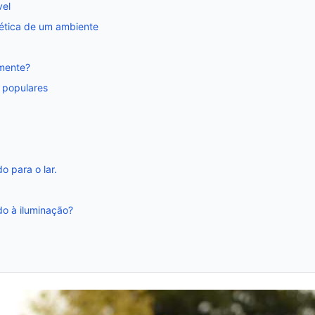
vel
tética de um ambiente
mente?
 populares
 para o lar.
do à iluminação?