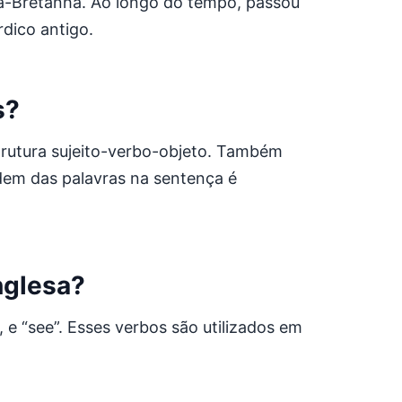
ã-Bretanha. Ao longo do tempo, passou
rdico antigo.
s?
estrutura sujeito-verbo-objeto. Também
rdem das palavras na sentença é
nglesa?
, e “see”. Esses verbos são utilizados em