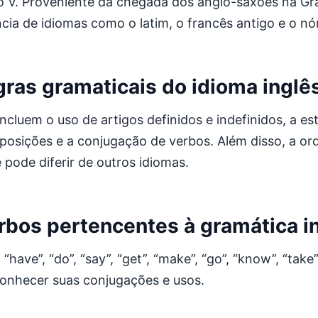
o V. Proveniente da chegada dos anglo-saxões na Gr
cia de idiomas como o latim, o francês antigo e o nó
gras gramaticais do idioma inglê
 incluem o uso de artigos definidos e indefinidos, a 
eposições e a conjugação de verbos. Além disso, a o
pode diferir de outros idiomas.
erbos pertencentes à gramática i
have”, “do”, “say”, “get”, “make”, “go”, “know”, “take”
 conhecer suas conjugações e usos.