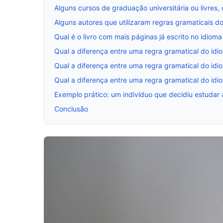
Alguns cursos de graduação universitária ou livres,
Alguns autores que utilizaram regras gramaticais do
Qual é o livro com mais páginas já escrito no idioma
Qual a diferença entre uma regra gramatical do idi
Qual a diferença entre uma regra gramatical do idi
Qual a diferença entre uma regra gramatical do idi
Exemplo prático: um indivíduo que decidiu estudar 
Conclusão