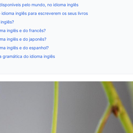
 disponíveis pelo mundo, no idioma inglês
 idioma inglês para escreverem os seus livros
 inglês?
oma inglês e do francês?
oma inglês e do japonês?
oma inglês e do espanhol?
a gramática do idioma inglês